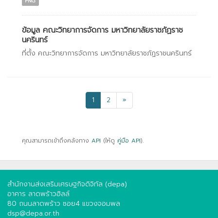
PNG
ข้อมูล คณะวิทยาการจัดการ มหาวิทยาลัยราชภัฏราช
นครินทร์
ที่ตั้ง คณะวิทยาการจัดการ มหาวิทยาลัยราชภัฏราชนครินทร์
1
2
»
คุณสามารถเข้าถึงคลังทาง
API
(ให้ดู
คู่มือ API
).
สำนักงานส่งเสริมเศรษฐกิจดิจิทัล (depa)
อาคาร ลาดพร้าวฮิลล์
80 ถนนลาดพร้าว ซอย4 แขวงจอมพล
dsp@depa.or.th