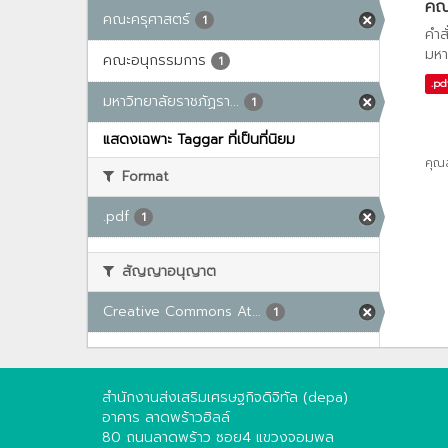
คณะ
คณะครุศาสตร์
1
คำส
มหา
คณะอนุกรรมการ
1
.pd
มหาวิทยาลัยราชภัฏรา...
1
แสดงเฉพาะ Taggar ที่เป็นที่นิยม
คุณ
Format
.pdf
1
สัญญาอนุญาต
Creative Commons At...
1
สำนักงานส่งเสริมเศรษฐกิจดิจิทัล (depa)
อาคาร ลาดพร้าวฮิลล์
80 ถนนลาดพร้าว ซอย4 แขวงจอมพล