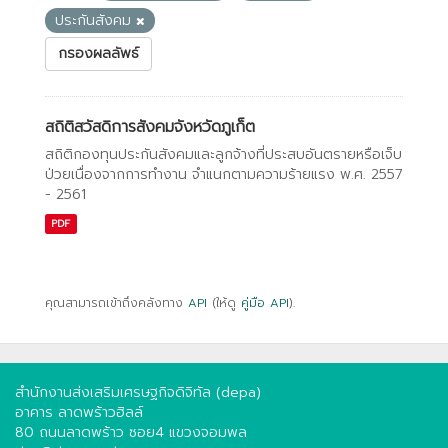
ประกันสังคม
กรองผลลัพธ์
สถิติสวัสดิการสังคมจังหวัดภูเก็ต
สถิติกองทุนประกันสังคมและลูกจ้างที่ประสบอันตรายหรือเจ็บ
ป่วยเนื่องจากการทํางาน จําแนกตามความร้ายแรง พ.ศ. 2557
- 2561
PDF
คุณสามารถเข้าถึงคลังทาง
API
(ให้ดู
คู่มือ API
).
สำนักงานส่งเสริมเศรษฐกิจดิจิทัล (depa)
อาคาร ลาดพร้าวฮิลล์
80 ถนนลาดพร้าว ซอย4 แขวงจอมพล