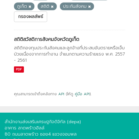
ภูเก็ต
สถิติ
ประกันสังคม
กรองผลลัพธ์
สถิติสวัสดิการสังคมจังหวัดภูเก็ต
สถิติกองทุนประกันสังคมและลูกจ้างที่ประสบอันตรายหรือเจ็บ
ป่วยเนื่องจากการทํางาน จําแนกตามความร้ายแรง พ.ศ. 2557
- 2561
PDF
คุณสามารถเข้าถึงคลังทาง
API
(ให้ดู
คู่มือ API
).
สำนักงานส่งเสริมเศรษฐกิจดิจิทัล (depa)
อาคาร ลาดพร้าวฮิลล์
80 ถนนลาดพร้าว ซอย4 แขวงจอมพล