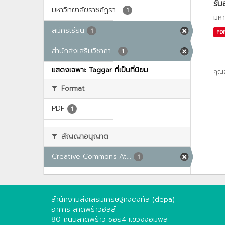
รับ
มหาวิทยาลัยราชภัฏรา...
1
มหา
สมัครเรียน
1
PD
สำนักส่งเสริมวิชากา...
1
แสดงเฉพาะ Taggar ที่เป็นที่นิยม
คุณ
Format
PDF
1
สัญญาอนุญาต
Creative Commons At...
1
สำนักงานส่งเสริมเศรษฐกิจดิจิทัล (depa)
อาคาร ลาดพร้าวฮิลล์
80 ถนนลาดพร้าว ซอย4 แขวงจอมพล