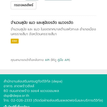
กรองผลลัพธ์
จำนวนสุนัข แมว และสุนัขจรจัด แมวจรจัด
จำนวนสุนัข และ แมว ในเขตเทศบาลตำบลหัวทะเล อำเภอเมือง
นครราชสีมา จังหวัดนครราชสีมา
CSV
คุณสามารถเข้าถึงคลังทาง
API
(ให้ดู
คู่มือ API
).
สำนักงานส่งเสริมเศรษฐกิจดิจิทัล (depa)
อาคาร ลาดพร้าวฮิลล์
80 ถนนลาดพร้าว ซอย4 แขวงจอมพล
dsp@depa.or.th
โทร. 02-026-2333 (ติดต่อฝ่ายส่งเสริมแพลตฟอร์มและบริการดิจิทัล)