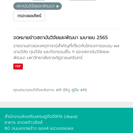
สถาบันวิจัยและพัฒนา
กรองผลลัพธ์
จดหมายข่าวสถาบันวิจัยและพัฒนา เมษายน 2565
รายงานข่าวและเหตุการณ์สำคัญที่เกี่ยวกับโครงการอบรม ผล
งานวิจัย ทุนวิจัย และกิจกรรมอื่น ๆ ของสถาบันวิจัยและ
พัฒนา มหาวิทยาลัยราชภัฏราชนครินทร์
PDF
คุณสามารถเข้าถึงคลังทาง
API
(ให้ดู
คู่มือ API
).
สำนักงานส่งเสริมเศรษฐกิจดิจิทัล (depa)
อาคาร ลาดพร้าวฮิลล์
80 ถนนลาดพร้าว ซอย4 แขวงจอมพล