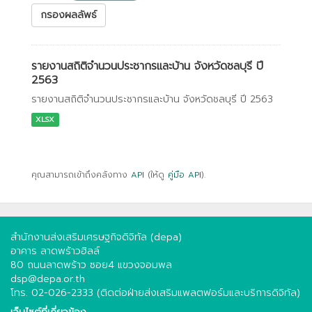
กรองผลลัพธ์
รายงานสถิติจำนวนประชากรและบ้าน จังหวัดชลบุรี ปี
2563
รายงานสถิติจำนวนประชากรและบ้าน จังหวัดชลบุรี ปี 2563
XLSX
คุณสามารถเข้าถึงคลังทาง
API
(ให้ดู
คู่มือ API
).
สำนักงานส่งเสริมเศรษฐกิจดิจิทัล (depa)
อาคาร ลาดพร้าวฮิลล์
80 ถนนลาดพร้าว ซอย4 แขวงจอมพล
dsp@depa.or.th
โทร. 02-026-2333 (ติดต่อฝ่ายส่งเสริมแพลตฟอร์มและบริการดิจิทัล)