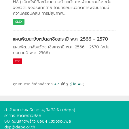
HAI) เป็นดัชนีที่สะท้อนความก้าวหน้า การพัฒนาคนในระดับ
จังหวัดของประเทศไทย โดยกรอบแนวคิดการพัฒนาคนมี
ความครอบคลุม การมีสุขภาพ...
XLSX
แผนพัฒนาจังหวัดฉะเชิงเทราปี พ.ศ. 2566 - 2570
แผนพัฒนาจังหวัดฉะเชิงเทราปี พ.ศ. 2566 - 2570 (ฉบับ
ทบทวนปี พ.ศ. 2566)
PDF
คุณสามารถเข้าถึงคลังทาง
API
(ให้ดู
คู่มือ API
).
สำนักงานส่งเสริมเศรษฐกิจดิจิทัล (depa)
อาคาร ลาดพร้าวฮิลล์
80 ถนนลาดพร้าว ซอย4 แขวงจอมพล
dsp@depa.or.th