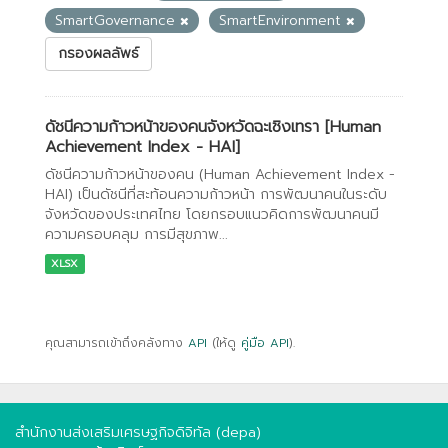
SmartGovernance
SmartEnvironment
กรองผลลัพธ์
ดัชนีความก้าวหน้าของคนจังหวัดฉะเชิงเทรา [Human
Achievement Index - HAI]
ดัชนีความก้าวหน้าของคน (Human Achievement Index -
HAI) เป็นดัชนีที่สะท้อนความก้าวหน้า การพัฒนาคนในระดับ
จังหวัดของประเทศไทย โดยกรอบแนวคิดการพัฒนาคนมี
ความครอบคลุม การมีสุขภาพ...
XLSX
คุณสามารถเข้าถึงคลังทาง
API
(ให้ดู
คู่มือ API
).
สำนักงานส่งเสริมเศรษฐกิจดิจิทัล (depa)