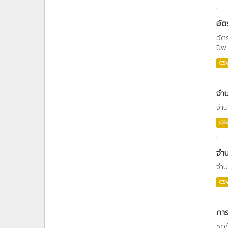
อัต
อัต
ปีพ
CS
จำน
จำน
CS
จำน
จำน
CS
การ
ชุด