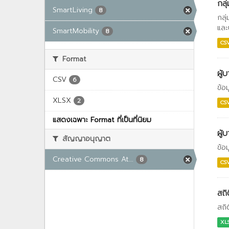
กลุ
SmartLiving
8
กลุ
และ
SmartMobility
8
CS
Format
ผู้
CSV
6
ข้อ
XLSX
2
CS
แสดงเฉพาะ Format ที่เป็นที่นิยม
ผู้
สัญญาอนุญาต
ข้อ
Creative Commons At...
8
CS
สถิ
สถิ
XL