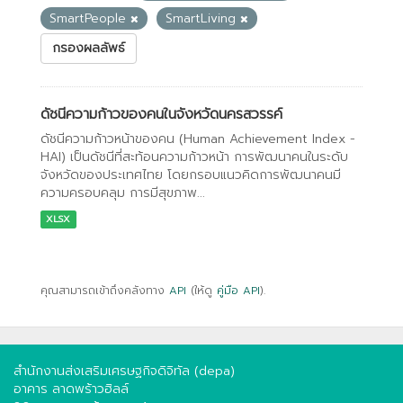
SmartPeople
SmartLiving
กรองผลลัพธ์
ดัชนีความก้าวของคนในจังหวัดนครสวรรค์
ดัชนีความก้าวหน้าของคน (Human Achievement Index -
HAI) เป็นดัชนีที่สะท้อนความก้าวหน้า การพัฒนาคนในระดับ
จังหวัดของประเทศไทย โดยกรอบแนวคิดการพัฒนาคนมี
ความครอบคลุม การมีสุขภาพ...
XLSX
คุณสามารถเข้าถึงคลังทาง
API
(ให้ดู
คู่มือ API
).
สำนักงานส่งเสริมเศรษฐกิจดิจิทัล (depa)
อาคาร ลาดพร้าวฮิลล์