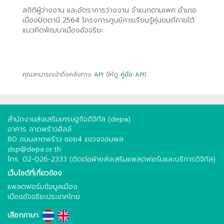
สถิติผู้ว่างงาน และอัตราการว่างงาน จำแนกตามเพศ อำเภอ
เมืองปัตตานี 2564 โครงการศูนย์การเรียนรู้หุ่นยนต์ภายใต้
แนวคิดพัฒนาเมืองอัจฉริยะ
คุณสามารถเข้าถึงคลังทาง
API
(ให้ดู
คู่มือ API
).
สำนักงานส่งเสริมเศรษฐกิจดิจิทัล (depa)
อาคาร ลาดพร้าวฮิลล์
80 ถนนลาดพร้าว ซอย4 แขวงจอมพล
dsp@depa.or.th
โทร. 02-026-2333 (ติดต่อฝ่ายส่งเสริมแพลตฟอร์มและบริการดิจิทัล)
เว็บไซต์ที่เกี่ยวข้อง
แพลตฟอร์มข้อมูลเมือง
เมืองอัจฉริยะประเทศไทย
เลือกภาษา