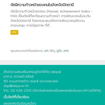
ดัชนีความก้าวหน้าของคนในจังหวัดปัตตานี
ดัชนีความก้าวหน้าของคน (Human Achievement Index -
HAI) เป็นดัชนีที่สะท้อนความก้าวหน้า การพัฒนาคนในระดับ
จังหวัดปัตตานี โดยกรอบแนวคิดการพัฒนาคนมีความ
ครอบคลุม การมีสุขภาพ ที่ดี...
CSV
คุณสามารถเข้าถึงคลังทาง
API
(ให้ดู
คู่มือ API
).
สำนักงานส่งเสริมเศรษฐกิจดิจิทัล (depa)
อาคาร ลาดพร้าวฮิลล์
80 ถนนลาดพร้าว ซอย4 แขวงจอมพล
dsp@depa.or.th
โทร. 02-026-2333 (ติดต่อฝ่ายส่งเสริมแพลตฟอร์มและบริการดิจิทัล)
เว็บไซต์ที่เกี่ยวข้อง
แพลตฟอร์มข้อมูลเมือง