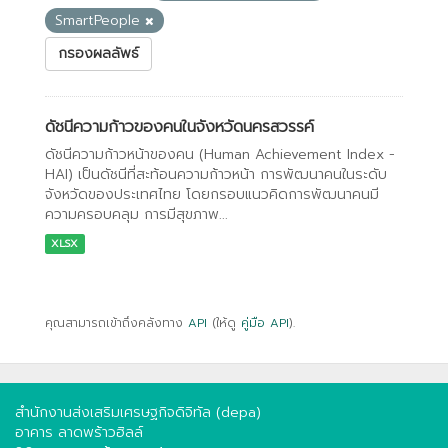
SmartPeople
กรองผลลัพธ์
ดัชนีความก้าวของคนในจังหวัดนครสวรรค์
ดัชนีความก้าวหน้าของคน (Human Achievement Index -
HAI) เป็นดัชนีที่สะท้อนความก้าวหน้า การพัฒนาคนในระดับ
จังหวัดของประเทศไทย โดยกรอบแนวคิดการพัฒนาคนมี
ความครอบคลุม การมีสุขภาพ...
XLSX
คุณสามารถเข้าถึงคลังทาง
API
(ให้ดู
คู่มือ API
).
สำนักงานส่งเสริมเศรษฐกิจดิจิทัล (depa)
อาคาร ลาดพร้าวฮิลล์