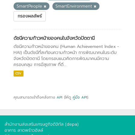
SmartPeople
SmartEnvironment
กรองผลลัพธ์
ดัชนีความก้าวหน้าของคนในจังหวัดปัตตานี
ดัชนีความก้าวหน้าของคน (Human Achievement Index -
HAI) เป็นดัชนีที่สะท้อนความก้าวหน้า การพัฒนาคนในระดับ
จังหวัดปัตตานี โดยกรอบแนวคิดการพัฒนาคนมีความ
ครอบคลุม การมีสุขภาพ ที่ดี...
CSV
คุณสามารถเข้าถึงคลังทาง
API
(ให้ดู
คู่มือ API
).
สำนักงานส่งเสริมเศรษฐกิจดิจิทัล (depa)
อาคาร ลาดพร้าวฮิลล์