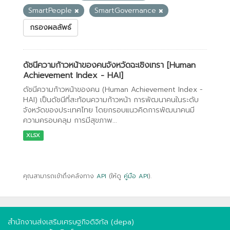
SmartPeople
SmartGovernance
กรองผลลัพธ์
ดัชนีความก้าวหน้าของคนจังหวัดฉะเชิงเทรา [Human
Achievement Index - HAI]
ดัชนีความก้าวหน้าของคน (Human Achievement Index -
HAI) เป็นดัชนีที่สะท้อนความก้าวหน้า การพัฒนาคนในระดับ
จังหวัดของประเทศไทย โดยกรอบแนวคิดการพัฒนาคนมี
ความครอบคลุม การมีสุขภาพ...
XLSX
คุณสามารถเข้าถึงคลังทาง
API
(ให้ดู
คู่มือ API
).
สำนักงานส่งเสริมเศรษฐกิจดิจิทัล (depa)