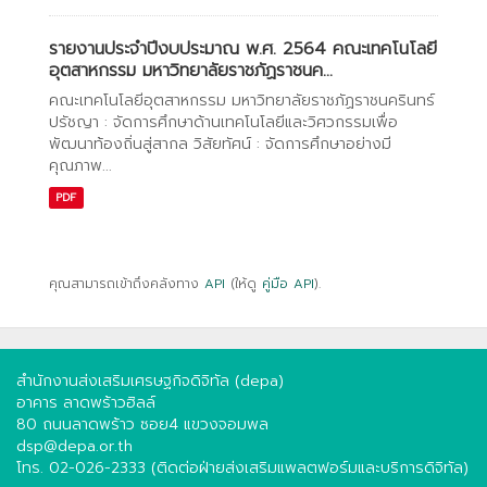
รายงานประจำปีงบประมาณ พ.ศ. 2564 คณะเทคโนโลยี
อุตสาหกรรม มหาวิทยาลัยราชภัฏราชนค...
คณะเทคโนโลยีอุตสาหกรรม มหาวิทยาลัยราชภัฏราชนครินทร์
ปรัชญา : จัดการศึกษาด้านเทคโนโลยีและวิศวกรรมเพื่อ
พัฒนาท้องถิ่นสู่สากล วิสัยทัศน์ : จัดการศึกษาอย่างมี
คุณภาพ...
PDF
คุณสามารถเข้าถึงคลังทาง
API
(ให้ดู
คู่มือ API
).
สำนักงานส่งเสริมเศรษฐกิจดิจิทัล (depa)
อาคาร ลาดพร้าวฮิลล์
80 ถนนลาดพร้าว ซอย4 แขวงจอมพล
dsp@depa.or.th
โทร. 02-026-2333 (ติดต่อฝ่ายส่งเสริมแพลตฟอร์มและบริการดิจิทัล)