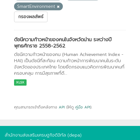
SmartEnvironment
กรองผลลัพธ์
ดัชนีความก้าวหน้าของคนในจังหวัดน่าน ระหว่างปี
พุทธศักราช 2558-2562
ดัชนีความก้าวหน้าของคน (Human Achievement Index -
HAI) เป็นดัชนีที่สะท้อน ความก้าวหน้าการพัฒนาคนในระดับ
จังหวัดของประเทศไทย โดยยึดกรอบแนวคิดการพัฒนาคนที่
ครอบคลุม การมีสุขภาพที่ดี...
XLSX
คุณสามารถเข้าถึงคลังทาง
API
(ให้ดู
คู่มือ API
).
สำนักงานส่งเสริมเศรษฐกิจดิจิทัล (depa)