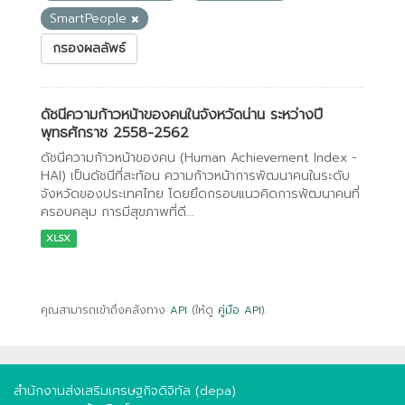
SmartPeople
กรองผลลัพธ์
ดัชนีความก้าวหน้าของคนในจังหวัดน่าน ระหว่างปี
พุทธศักราช 2558-2562
ดัชนีความก้าวหน้าของคน (Human Achievement Index -
HAI) เป็นดัชนีที่สะท้อน ความก้าวหน้าการพัฒนาคนในระดับ
จังหวัดของประเทศไทย โดยยึดกรอบแนวคิดการพัฒนาคนที่
ครอบคลุม การมีสุขภาพที่ดี...
XLSX
คุณสามารถเข้าถึงคลังทาง
API
(ให้ดู
คู่มือ API
).
สำนักงานส่งเสริมเศรษฐกิจดิจิทัล (depa)