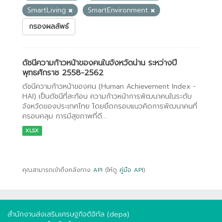
SmartLiving
SmartEnvironment
กรองผลลัพธ์
ดัชนีความก้าวหน้าของคนในจังหวัดน่าน ระหว่างปี
พุทธศักราช 2558-2562
ดัชนีความก้าวหน้าของคน (Human Achievement Index -
HAI) เป็นดัชนีที่สะท้อน ความก้าวหน้าการพัฒนาคนในระดับ
จังหวัดของประเทศไทย โดยยึดกรอบแนวคิดการพัฒนาคนที่
ครอบคลุม การมีสุขภาพที่ดี...
XLSX
คุณสามารถเข้าถึงคลังทาง
API
(ให้ดู
คู่มือ API
).
สำนักงานส่งเสริมเศรษฐกิจดิจิทัล (depa)