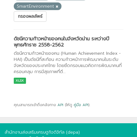
SmartEnvironment
กรองผลลัพธ์
ดัชนีความก้าวหน้าของคนในจังหวัดน่าน ระหว่างปี
พุทธศักราช 2558-2562
ดัชนีความก้าวหน้าของคน (Human Achievement Index -
HAI) เป็นดัชนีที่สะท้อน ความก้าวหน้าการพัฒนาคนในระดับ
จังหวัดของประเทศไทย โดยยึดกรอบแนวคิดการพัฒนาคนที่
ครอบคลุม การมีสุขภาพที่ดี...
XLSX
คุณสามารถเข้าถึงคลังทาง
API
(ให้ดู
คู่มือ API
).
สำนักงานส่งเสริมเศรษฐกิจดิจิทัล (depa)