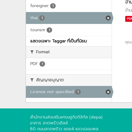
จำน
foreigner
1
จำน
thai
1
PD
tourism
1
แสดงเฉพาะ Taggar ที่เป็นที่นิยม
คุณ
Format
PDF
1
สัญญาอนุญาต
License not specified
1
สำนักงานส่งเสริมเศรษฐกิจดิจิทัล (depa)
อาคาร ลาดพร้าวฮิลล์
80 ถนนลาดพร้าว ซอย4 แขวงจอมพล