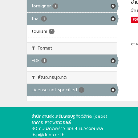
จำน
foreigner
1
จำน
thai
1
PD
tourism
1
คุณ
Format
PDF
1
สัญญาอนุญาต
License not specified
1
สำนักงานส่งเสริมเศรษฐกิจดิจิทัล (depa)
อาคาร ลาดพร้าวฮิลล์
80 ถนนลาดพร้าว ซอย4 แขวงจอมพล
dsp@depa.or.th