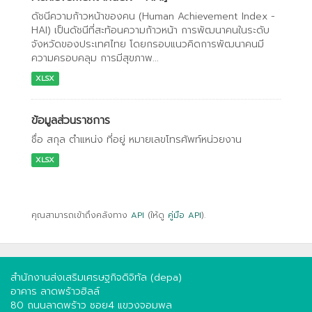
ดัชนีความก้าวหน้าของคน (Human Achievement Index -
HAI) เป็นดัชนีที่สะท้อนความก้าวหน้า การพัฒนาคนในระดับ
จังหวัดของประเทศไทย โดยกรอบแนวคิดการพัฒนาคนมี
ความครอบคลุม การมีสุขภาพ...
XLSX
ข้อมูลส่วนราชการ
ชื่อ สกุล ตำแหน่ง ที่อยู่ หมายเลขโทรศัพท์หน่วยงาน
XLSX
คุณสามารถเข้าถึงคลังทาง
API
(ให้ดู
คู่มือ API
).
สำนักงานส่งเสริมเศรษฐกิจดิจิทัล (depa)
อาคาร ลาดพร้าวฮิลล์
80 ถนนลาดพร้าว ซอย4 แขวงจอมพล