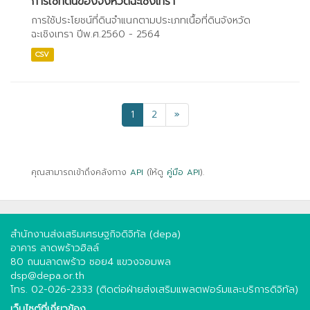
การใช้ที่ดินของจังหวัดฉะเชิงเทรา
การใช้ประโยชน์ที่ดินจำแนกตามประเภทเนื้อที่ดินจังหวัด
ฉะเชิงเทรา ปีพ.ศ.2560 - 2564
CSV
1
2
»
คุณสามารถเข้าถึงคลังทาง
API
(ให้ดู
คู่มือ API
).
สำนักงานส่งเสริมเศรษฐกิจดิจิทัล (depa)
อาคาร ลาดพร้าวฮิลล์
80 ถนนลาดพร้าว ซอย4 แขวงจอมพล
dsp@depa.or.th
โทร. 02-026-2333 (ติดต่อฝ่ายส่งเสริมแพลตฟอร์มและบริการดิจิทัล)
เว็บไซต์ที่เกี่ยวข้อง