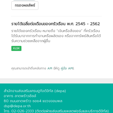
กรองผลลัพธ์
รายได้เฉลี่ยต่อเดือนของครัวเรือน พ.ศ. 2545 - 2562
รายได้ของครัวเรือน หมายถึง “เงินหรือสิ่งของ” ที่ครัวเรือน
ได้รับมาจากการทำงานหรือผลิตเอง หรือจากทรัพย์สินหรือได้
รับความช่วยเหลือจากผู้อื่น
XLSX
คุณสามารถเข้าถึงคลังทาง
API
(ให้ดู
คู่มือ API
).
สำนักงานส่งเสริมเศรษฐกิจดิจิทัล (depa)
อาคาร ลาดพร้าวฮิลล์
80 ถนนลาดพร้าว ซอย4 แขวงจอมพล
dsp@depa.or.th
โทร. 02-026-2333 (ติดต่อฝ่ายส่งเสริมแพลตฟอร์มและบริการดิจิทัล)