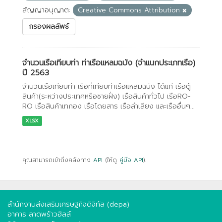
สัญญาอนุญาต:
Creative Commons Attribution
กรองผลลัพธ์
จำนวนเรือเทียบท่า ท่าเรือแหลมฉบัง (จำแนกประเภทเรือ)
ปี 2563
จำนวนเรือเทียบท่า เรือที่เทียบท่าเรือแหลมฉบัง ได้แก่ เรือตู้
สินค้า(ระหว่างประเทศหรือชายฝั่ง) เรือสินค้าทั่วไป เรือRO-
RO เรือสินค้าเทกอง เรือโดยสาร เรือลำเลียง และเรืออื่นๆ...
XLSX
คุณสามารถเข้าถึงคลังทาง
API
(ให้ดู
คู่มือ API
).
สำนักงานส่งเสริมเศรษฐกิจดิจิทัล (depa)
อาคาร ลาดพร้าวฮิลล์