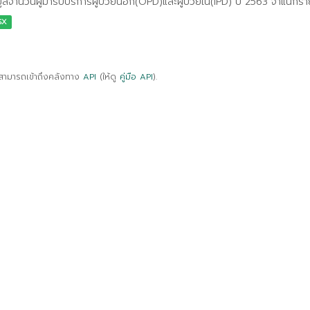
มูลจำนวนผู้มารับบริการผู้ป่วยนอก(OPD)และผู้ป่วยใน(IPD) ปี 2563 จำแนกร
SX
สามารถเข้าถึงคลังทาง
API
(ให้ดู
คู่มือ API
).