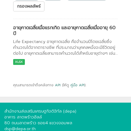
กรองผลลัพธ์
อายุคาดเฉลี่ยเมื่อแรกเกิด และอายุคาดเฉลี่ยเมื่ออายุ 60
ปี
Life Expectancy อายุคาดเฉลี่ย คือจำนวนปีโดยเฉลี่ยซึ่ง
คำนวณได้จากตารางชีพ ที่ประมาณว่าบุคคลหนึ่งจะมีชีวิตอยู่
ต่อไป อายุคาดเฉลี่ยสามารถคำนวณได้สำหรับอายุต่างๆ เช่น...
XLSX
คุณสามารถเข้าถึงคลังทาง
API
(ให้ดู
คู่มือ API
).
สำนักงานส่งเสริมเศรษฐกิจดิจิทัล (depa)
อาคาร ลาดพร้าวฮิลล์
80 ถนนลาดพร้าว ซอย4 แขวงจอมพล
dsp@depa.or.th