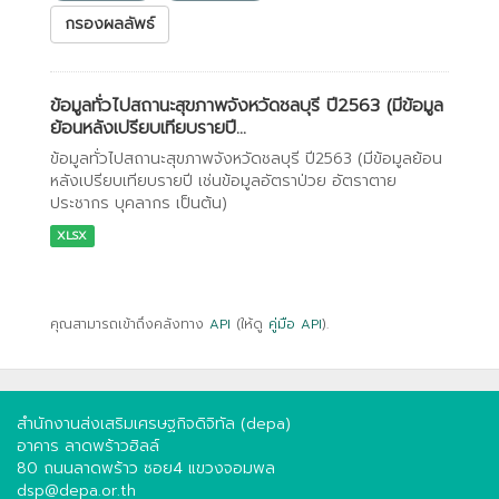
กรองผลลัพธ์
ข้อมูลทั่วไปสถานะสุขภาพจังหวัดชลบุรี ปี2563 (มีข้อมูล
ย้อนหลังเปรียบเทียบรายปี...
ข้อมูลทั่วไปสถานะสุขภาพจังหวัดชลบุรี ปี2563 (มีข้อมูลย้อน
หลังเปรียบเทียบรายปี เช่นข้อมูลอัตราป่วย อัตราตาย
ประชากร บุคลากร เป็นต้น)
XLSX
คุณสามารถเข้าถึงคลังทาง
API
(ให้ดู
คู่มือ API
).
สำนักงานส่งเสริมเศรษฐกิจดิจิทัล (depa)
อาคาร ลาดพร้าวฮิลล์
80 ถนนลาดพร้าว ซอย4 แขวงจอมพล
dsp@depa.or.th