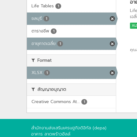
อาย
Life Tables
1
Lif
เฉล
ชลบุรี
1
XL
ตารางชีพ
1
อายุคาดเฉลี่ย
1
คุณ
Format
XLSX
1
สัญญาอนุญาต
Creative Commons At...
1
สำนักงานส่งเสริมเศรษฐกิจดิจิทัล (depa)
อาคาร ลาดพร้าวฮิลล์