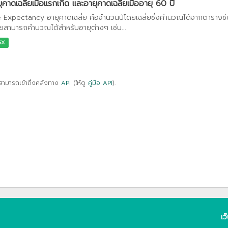
ุคาดเฉลี่ยเมื่อแรกเกิด และอายุคาดเฉลี่ยเมื่ออายุ 60 ปี
e Expectancy อายุคาดเฉลี่ย คือจำนวนปีโดยเฉลี่ยซึ่งคำนวณได้จากตารางชีพ 
ี่ยสามารถคำนวณได้สำหรับอายุต่างๆ เช่น...
SX
สามารถเข้าถึงคลังทาง
API
(ให้ดู
คู่มือ API
).
เว