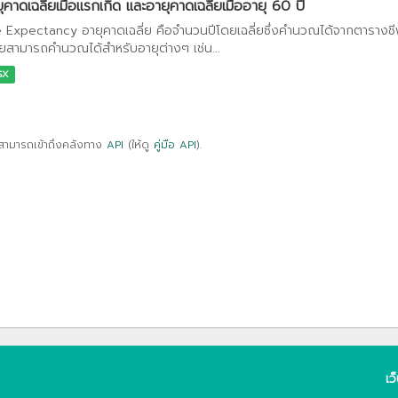
ุคาดเฉลี่ยเมื่อแรกเกิด และอายุคาดเฉลี่ยเมื่ออายุ 60 ปี
e Expectancy อายุคาดเฉลี่ย คือจำนวนปีโดยเฉลี่ยซึ่งคำนวณได้จากตารางชีพ 
ี่ยสามารถคำนวณได้สำหรับอายุต่างๆ เช่น...
SX
สามารถเข้าถึงคลังทาง
API
(ให้ดู
คู่มือ API
).
เว