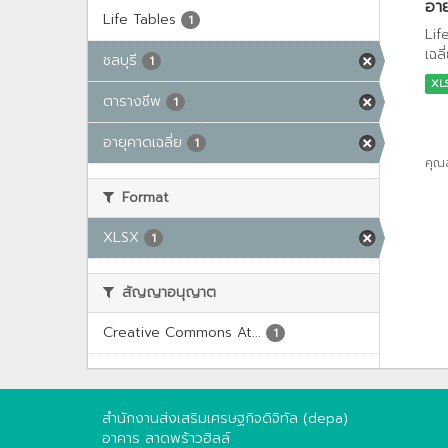
อาย
Life Tables
1
Lif
เฉล
ชลบุรี
1
XL
ตารางชีพ
1
อายุคาดเฉลี่ย
1
คุณ
Format
XLSX
1
สัญญาอนุญาต
Creative Commons At...
1
สำนักงานส่งเสริมเศรษฐกิจดิจิทัล (depa)
อาคาร ลาดพร้าวฮิลล์