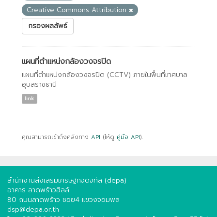
Creative Commons Attribution
กรองผลลัพธ์
แผนที่ตำแหน่งกล้องวงจรปิด
แผนที่ตำแหน่งกล้องวงจรปิด (CCTV) ภายในพื้นที่เทศบาล
อุบลราชธานี
link
คุณสามารถเข้าถึงคลังทาง
API
(ให้ดู
คู่มือ API
).
สำนักงานส่งเสริมเศรษฐกิจดิจิทัล (depa)
อาคาร ลาดพร้าวฮิลล์
80 ถนนลาดพร้าว ซอย4 แขวงจอมพล
dsp@depa.or.th