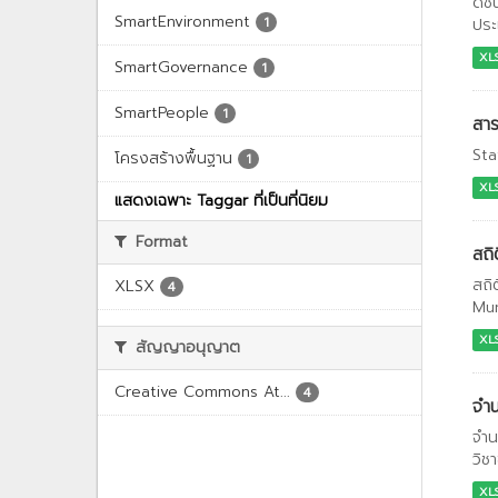
ดัช
SmartEnvironment
1
ประ
XL
SmartGovernance
1
SmartPeople
1
สา
Sta
โครงสร้างพื้นฐาน
1
XL
แสดงเฉพาะ Taggar ที่เป็นที่นิยม
Format
สถิ
สถิ
XLSX
4
Mun
XL
สัญญาอนุญาต
Creative Commons At...
4
จำน
จำน
วิช
XL