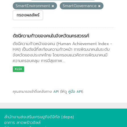
SmartEnvironment
SmartGovernance
กรองผลลัพธ์
ดัชนีความก้าวของคนในจังหวัดนครสวรรค์
ดัชนีความก้าวหน้าของคน (Human Achievement Index -
HAI) เป็นดัชนีที่สะท้อนความก้าวหน้า การพัฒนาคนในระดับ
จังหวัดของประเทศไทย โดยกรอบแนวคิดการพัฒนาคนมี
ความครอบคลุม การมีสุขภาพ...
XLSX
คุณสามารถเข้าถึงคลังทาง
API
(ให้ดู
คู่มือ API
).
สำนักงานส่งเสริมเศรษฐกิจดิจิทัล (depa)
อาคาร ลาดพร้าวฮิลล์