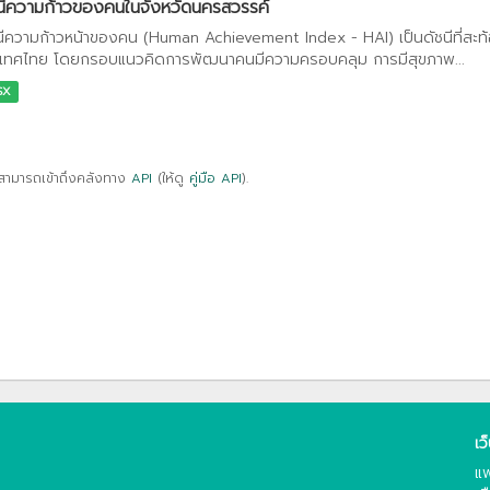
นีความก้าวของคนในจังหวัดนครสวรรค์
นีความก้าวหน้าของคน (Human Achievement Index - HAI) เป็นดัชนีที่สะ
เทศไทย โดยกรอบแนวคิดการพัฒนาคนมีความครอบคลุม การมีสุขภาพ...
SX
สามารถเข้าถึงคลังทาง
API
(ให้ดู
คู่มือ API
).
เว
แพ