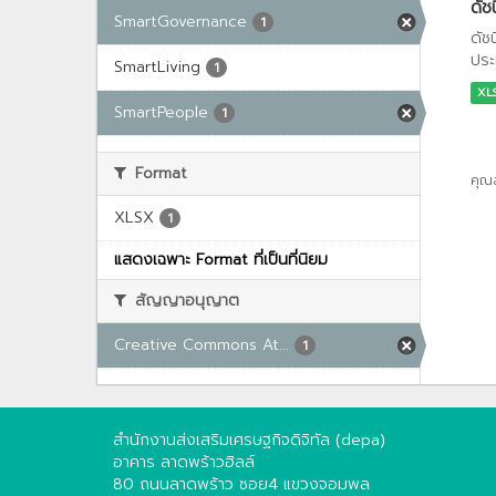
ดัช
SmartGovernance
1
ดัช
ประ
SmartLiving
1
XL
SmartPeople
1
Format
คุณ
XLSX
1
แสดงเฉพาะ Format ที่เป็นที่นิยม
สัญญาอนุญาต
Creative Commons At...
1
สำนักงานส่งเสริมเศรษฐกิจดิจิทัล (depa)
อาคาร ลาดพร้าวฮิลล์
80 ถนนลาดพร้าว ซอย4 แขวงจอมพล