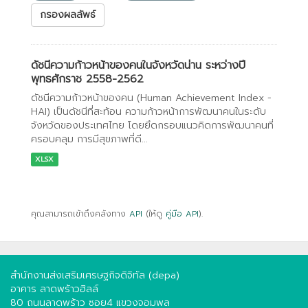
กรองผลลัพธ์
ดัชนีความก้าวหน้าของคนในจังหวัดน่าน ระหว่างปี
พุทธศักราช 2558-2562
ดัชนีความก้าวหน้าของคน (Human Achievement Index -
HAI) เป็นดัชนีที่สะท้อน ความก้าวหน้าการพัฒนาคนในระดับ
จังหวัดของประเทศไทย โดยยึดกรอบแนวคิดการพัฒนาคนที่
ครอบคลุม การมีสุขภาพที่ดี...
XLSX
คุณสามารถเข้าถึงคลังทาง
API
(ให้ดู
คู่มือ API
).
สำนักงานส่งเสริมเศรษฐกิจดิจิทัล (depa)
อาคาร ลาดพร้าวฮิลล์
80 ถนนลาดพร้าว ซอย4 แขวงจอมพล