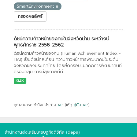
SmartEnvironment
กรองผลลัพธ์
ดัชนีความก้าวหน้าของคนในจังหวัดน่าน ระหว่างปี
พุทธศักราช 2558-2562
ดัชนีความก้าวหน้าของคน (Human Achievement Index -
HAI) เป็นดัชนีที่สะท้อน ความก้าวหน้าการพัฒนาคนในระดับ
จังหวัดของประเทศไทย โดยยึดกรอบแนวคิดการพัฒนาคนที่
ครอบคลุม การมีสุขภาพที่ดี...
XLSX
คุณสามารถเข้าถึงคลังทาง
API
(ให้ดู
คู่มือ API
).
สำนักงานส่งเสริมเศรษฐกิจดิจิทัล (depa)