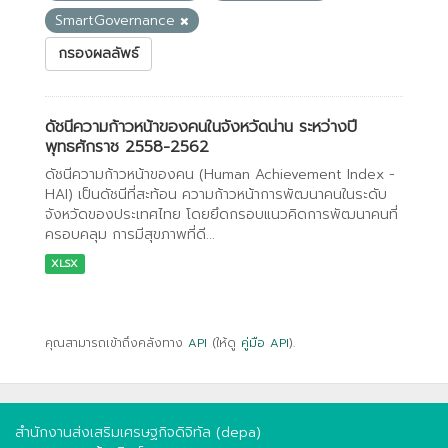
SmartGovernance
กรองผลลัพธ์
ดัชนีความก้าวหน้าของคนในจังหวัดน่าน ระหว่างปี
พุทธศักราช 2558-2562
ดัชนีความก้าวหน้าของคน (Human Achievement Index -
HAI) เป็นดัชนีที่สะท้อน ความก้าวหน้าการพัฒนาคนในระดับ
จังหวัดของประเทศไทย โดยยึดกรอบแนวคิดการพัฒนาคนที่
ครอบคลุม การมีสุขภาพที่ดี...
XLSX
คุณสามารถเข้าถึงคลังทาง
API
(ให้ดู
คู่มือ API
).
สำนักงานส่งเสริมเศรษฐกิจดิจิทัล (depa)