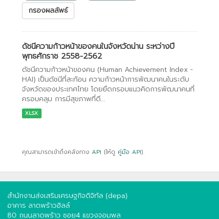
กรองผลลัพธ์
ดัชนีความก้าวหน้าของคนในจังหวัดน่าน ระหว่างปี
พุทธศักราช 2558-2562
ดัชนีความก้าวหน้าของคน (Human Achievement Index -
HAI) เป็นดัชนีที่สะท้อน ความก้าวหน้าการพัฒนาคนในระดับ
จังหวัดของประเทศไทย โดยยึดกรอบแนวคิดการพัฒนาคนที่
ครอบคลุม การมีสุขภาพที่ดี...
XLSX
คุณสามารถเข้าถึงคลังทาง
API
(ให้ดู
คู่มือ API
).
สำนักงานส่งเสริมเศรษฐกิจดิจิทัล (depa)
อาคาร ลาดพร้าวฮิลล์
80 ถนนลาดพร้าว ซอย4 แขวงจอมพล