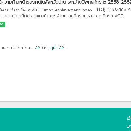
นีความก้าวหน้าของคนในจังหวัดน่าน ระหว่างปีพุทธศักราช 2558-256
นีความก้าวหน้าของคน (Human Achievement Index - HAI) เป็นดัชนีที่สะ
เทศไทย โดยยึดกรอบแนวคิดการพัฒนาคนที่ครอบคลุม การมีสุขภาพที่ดี...
SX
สามารถเข้าถึงคลังทาง
API
(ให้ดู
คู่มือ API
).
เว
แพ