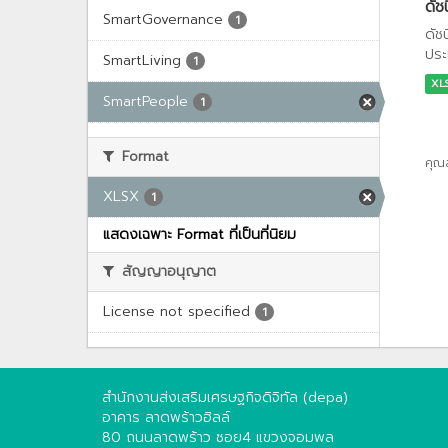
ดัช
SmartGovernance
1
ดัช
ประ
SmartLiving
1
XL
SmartPeople
1
Format
คุณ
XLSX
1
แสดงเฉพาะ Format ที่เป็นที่นิยม
สัญญาอนุญาต
License not specified
1
สำนักงานส่งเสริมเศรษฐกิจดิจิทัล (depa)
อาคาร ลาดพร้าวฮิลล์
80 ถนนลาดพร้าว ซอย4 แขวงจอมพล