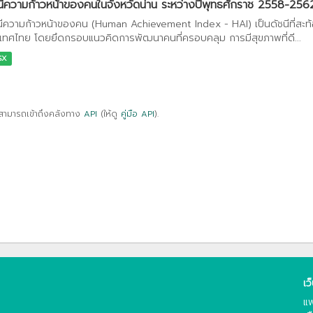
นีความก้าวหน้าของคนในจังหวัดน่าน ระหว่างปีพุทธศักราช 2558-256
นีความก้าวหน้าของคน (Human Achievement Index - HAI) เป็นดัชนีที่สะ
เทศไทย โดยยึดกรอบแนวคิดการพัฒนาคนที่ครอบคลุม การมีสุขภาพที่ดี...
SX
สามารถเข้าถึงคลังทาง
API
(ให้ดู
คู่มือ API
).
เว
แพ