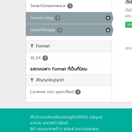
ดัช
SmartGovernance
1
ดัช
ประ
SmartLiving
1
XL
SmartPeople
1
Format
คุณ
XLSX
1
แสดงเฉพาะ Format ที่เป็นที่นิยม
สัญญาอนุญาต
License not specified
1
สำนักงานส่งเสริมเศรษฐกิจดิจิทัล (depa)
อาคาร ลาดพร้าวฮิลล์
80 ถนนลาดพร้าว ซอย4 แขวงจอมพล