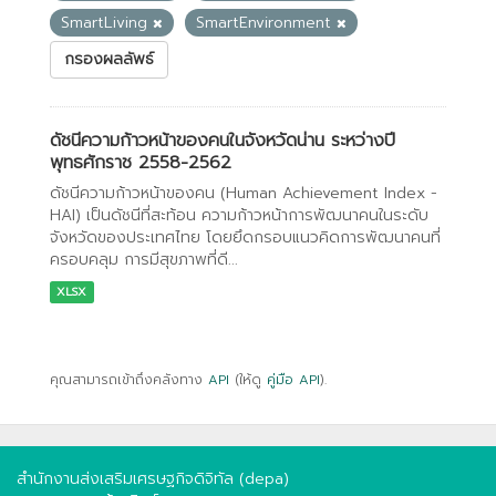
SmartLiving
SmartEnvironment
กรองผลลัพธ์
ดัชนีความก้าวหน้าของคนในจังหวัดน่าน ระหว่างปี
พุทธศักราช 2558-2562
ดัชนีความก้าวหน้าของคน (Human Achievement Index -
HAI) เป็นดัชนีที่สะท้อน ความก้าวหน้าการพัฒนาคนในระดับ
จังหวัดของประเทศไทย โดยยึดกรอบแนวคิดการพัฒนาคนที่
ครอบคลุม การมีสุขภาพที่ดี...
XLSX
คุณสามารถเข้าถึงคลังทาง
API
(ให้ดู
คู่มือ API
).
สำนักงานส่งเสริมเศรษฐกิจดิจิทัล (depa)