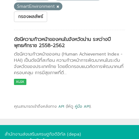
SmartEnvironment
กรองผลลัพธ์
ดัชนีความก้าวหน้าของคนในจังหวัดน่าน ระหว่างปี
พุทธศักราช 2558-2562
ดัชนีความก้าวหน้าของคน (Human Achievement Index -
HAI) เป็นดัชนีที่สะท้อน ความก้าวหน้าการพัฒนาคนในระดับ
จังหวัดของประเทศไทย โดยยึดกรอบแนวคิดการพัฒนาคนที่
ครอบคลุม การมีสุขภาพที่ดี...
XLSX
คุณสามารถเข้าถึงคลังทาง
API
(ให้ดู
คู่มือ API
).
สำนักงานส่งเสริมเศรษฐกิจดิจิทัล (depa)