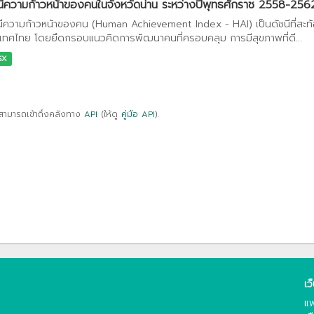
นีความก้าวหน้าของคนในจังหวัดน่าน ระหว่างปีพุทธศักราช 2558-256
นีความก้าวหน้าของคน (Human Achievement Index - HAI) เป็นดัชนีที่สะ
เทศไทย โดยยึดกรอบแนวคิดการพัฒนาคนที่ครอบคลุม การมีสุขภาพที่ดี...
SX
สามารถเข้าถึงคลังทาง
API
(ให้ดู
คู่มือ API
).
เว
แพ