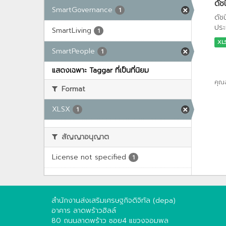
ดัช
SmartGovernance
1
ดัช
ประ
SmartLiving
1
XL
SmartPeople
1
แสดงเฉพาะ Taggar ที่เป็นที่นิยม
คุณ
Format
XLSX
1
สัญญาอนุญาต
License not specified
1
สำนักงานส่งเสริมเศรษฐกิจดิจิทัล (depa)
อาคาร ลาดพร้าวฮิลล์
80 ถนนลาดพร้าว ซอย4 แขวงจอมพล