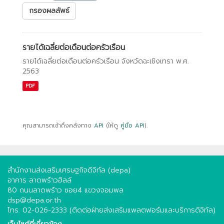
กรองผลลัพธ์
รายได้เฉลี่ยต่อเดือนต่อครัวเรือน
รายได้เฉลี่ยต่อเดือนต่อครัวเรือน จังหวัดฉะเชิงเทรา พ.ศ.
2563
PDF
คุณสามารถเข้าถึงคลังทาง
API
(ให้ดู
คู่มือ API
).
สำนักงานส่งเสริมเศรษฐกิจดิจิทัล (depa)
อาคาร ลาดพร้าวฮิลล์
80 ถนนลาดพร้าว ซอย4 แขวงจอมพล
dsp@depa.or.th
โทร. 02-026-2333 (ติดต่อฝ่ายส่งเสริมแพลตฟอร์มและบริการดิจิทัล)