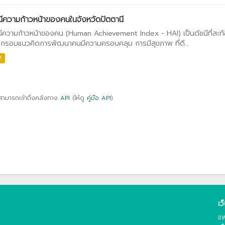
นีความก้าวหน้าของคนในจังหวัดปัตตานี
นีความก้าวหน้าของคน (Human Achievement Index - HAI) เป็นดัชนีที่สะท
กรอบแนวคิดการพัฒนาคนมีความครอบคลุม การมีสุขภาพ ที่ดี...
V
สามารถเข้าถึงคลังทาง
API
(ให้ดู
คู่มือ API
).
เว
แพ