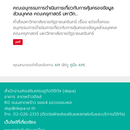
คณะอนุกรรมการดำเนินการเกี่ยวกับการคุ้มครองข้อมูล
ส่วนบุคคล คณะครุศาสตร์ มหาวิท...
คำสั่งมหาวิทยาลัยราชภัฏราชนครินทร์ เรื่อง แต่งตั้งคณะ
อนุกรรมการดำเนินการเกี่ยวกับการคุ้มครองข้อมูลส่วนบุคคล
คณะครุศาสตร์ มหาวิทยาลัยราชภัฏราชนครินทร์
.pdf
คุณสามารถเข้าถึงคลังทาง
API
(ให้ดู
คู่มือ API
).
สำนักงานส่งเสริมเศรษฐกิจดิจิทัล (depa)
อาคาร ลาดพร้าวฮิลล์
80 ถนนลาดพร้าว ซอย4 แขวงจอมพล
dsp@depa.or.th
โทร. 02-026-2333 (ติดต่อฝ่ายส่งเสริมแพลตฟอร์มและบริการดิจิทัล)
เว็บไซต์ที่เกี่ยวข้อง