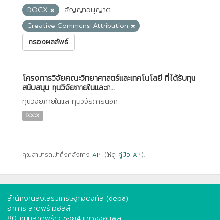
DOCX
สัญญาอนุญาต:
Creative Commons Attribution
กรองผลลัพธ์
โครงการวิจัยคณะวิทยาศาสตร์และเทคโนโลยี ที่ได้รับทุน
สนับสนุน ทุนวิจัยภายในและภ...
ทุนวิจัยภายในและทุนวิจัยภายนอก
DOCX
คุณสามารถเข้าถึงคลังทาง
API
(ให้ดู
คู่มือ API
).
สำนักงานส่งเสริมเศรษฐกิจดิจิทัล (depa)
อาคาร ลาดพร้าวฮิลล์
80 ถนนลาดพร้าว ซอย4 แขวงจอมพล